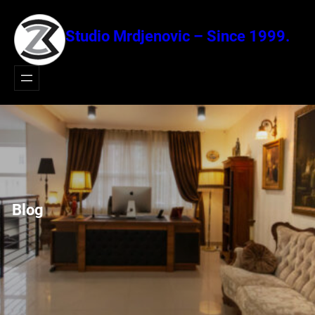
Idi
na
Studio Mrdjenovic – Since 1999.
sadržaj
Blog