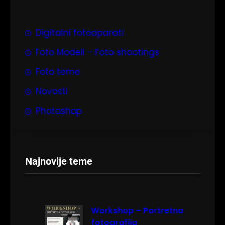
a
g
a
Digitalni fotoaparati
Foto Modeli – Foto shootings
Foto teme
Novosti
Photoshop
Najnovije teme
Workshop – Portretna
fotografija