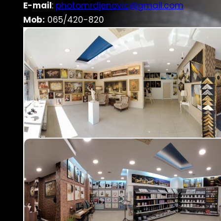
E-mail
:
photomrdjenovic@gmail.com
Mob:
065/420-820