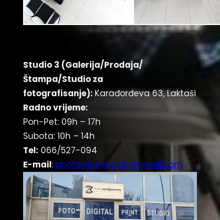
Studio 3 (Galerija/Prodaja/
Štampa/Studio za
fotografisanje):
Karađorđeva 63, Laktaši
Radno vrijeme:
Pon-Pet: 09h – 17h
Subota: 10h – 14h
Tel:
066/527-094
E-mail
:
photomrdjenovic@gmail.com