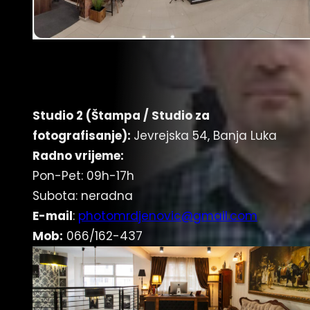
Studio 2 (Štampa
/
Studio za
fotografisanje):
Jevrejska 54, Banja Luka
Radno vrijeme:
Pon-Pet: 09h-17h
Subota: neradna
E-mail
:
photomrdjenovic@gmail.com
Mob:
066/162-437