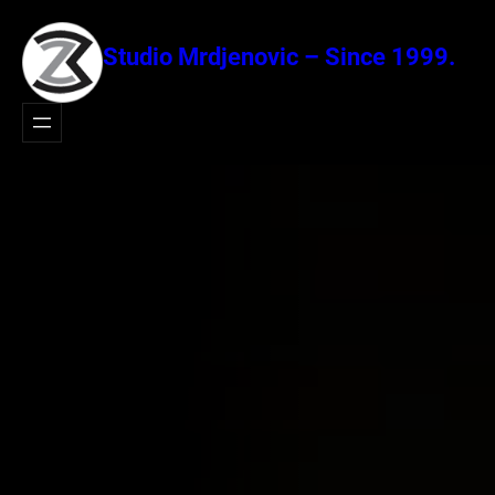
Idi
na
Studio Mrdjenovic – Since 1999.
sadržaj