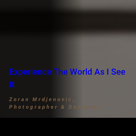
Experience The World As I See
It
Zoran Mrdjenovic,
Photographer & Designer