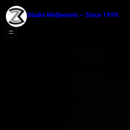
Idi
na
Studio Mrdjenovic – Since 1999.
sadržaj