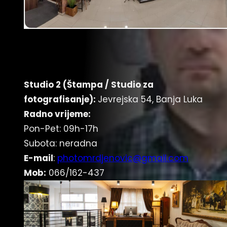
Studio 2 (Štampa
/
Studio za
fotografisanje):
Jevrejska 54, Banja Luka
Radno vrijeme:
Pon-Pet: 09h-17h
Subota: neradna
E-mail
:
photomrdjenovic@gmail.com
Mob:
066/162-437