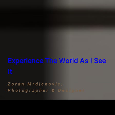
Experience The World As I See
It
Zoran Mrdjenovic,
Photographer & Designer