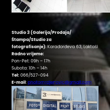
Studio 3 (Galerija/Prodaja/
Štampa/Studio za
fotografisanje):
Karađorđeva 63, Laktaši
Radno vrijeme:
Pon-Pet: 09h – 17h
Subota: 10h – 14h
Tel:
066/527-094
E-mail
:
photomrdjenovic@gmail.com