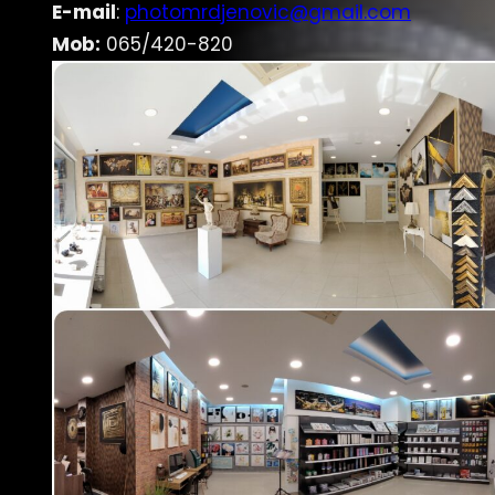
E-mail
:
photomrdjenovic@gmail.com
Mob:
065/420-820