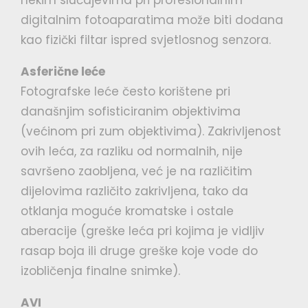
nekim slučajevima pri profesionalnim
digitalnim fotoaparatima može biti dodana
kao fizički filtar ispred svjetlosnog senzora.
Asferične leće
Fotografske leće često korištene pri
današnjim sofisticiranim objektivima
(većinom pri zum objektivima). Zakrivljenost
ovih leća, za razliku od normalnih, nije
savršeno zaobljena, već je na različitim
dijelovima različito zakrivljena, tako da
otklanja moguće kromatske i ostale
aberacije (greške leća pri kojima je vidljiv
rasap boja ili druge greške koje vode do
izobličenja finalne snimke).
AVI