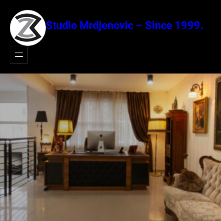
Idi
na
Studio Mrdjenovic – Since 1999.
sadržaj