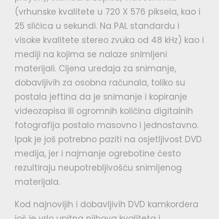
(vrhunske kvalitete u 720 X 576 piksela, kao i
25 sličica u sekundi. Na PAL standardu i
visoke kvalitete stereo zvuka od 48 kHz) kao i
mediji na kojima se nalaze snimljeni
materijali. Cijena uređaja za snimanje,
dobavljivih za osobna računala, toliko su
postala jeftina da je snimanje i kopiranje
videozapisa ili ogromnih količina digitalnih
fotografija postalo masovno i jednostavno.
Ipak je još potrebno paziti na osjetljivost DVD
medija, jer i najmanje ogrebotine često
rezultiraju neupotrebljivošću snimljenog
materijala.
Kod najnovijih i dobavljivih DVD kamkordera
još je vrlo upitna njihova kvaliteta i