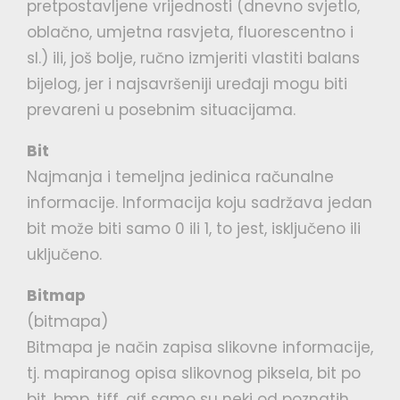
pretpostavljene vrijednosti (dnevno svjetlo,
oblačno, umjetna rasvjeta, fluorescentno i
sl.) ili, još bolje, ručno izmjeriti vlastiti balans
bijelog, jer i najsavršeniji uređaji mogu biti
prevareni u posebnim situacijama.
Bit
Najmanja i temeljna jedinica računalne
informacije. Informacija koju sadržava jedan
bit može biti samo 0 ili 1, to jest, isključeno ili
uključeno.
Bitmap
(bitmapa)
Bitmapa je način zapisa slikovne informacije,
tj. mapiranog opisa slikovnog piksela, bit po
bit, bmp, tiff, gif samo su neki od poznatih