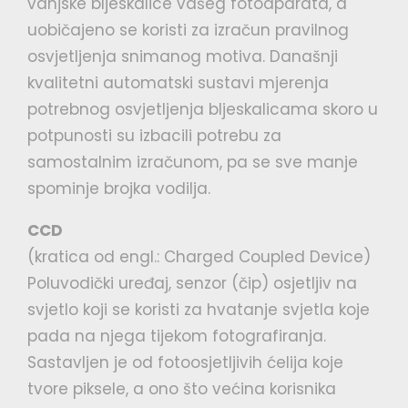
vanjske bljeskalice vašeg fotoaparata, a
uobičajeno se koristi za izračun pravilnog
osvjetljenja snimanog motiva. Današnji
kvalitetni automatski sustavi mjerenja
potrebnog osvjetljenja bljeskalicama skoro u
potpunosti su izbacili potrebu za
samostalnim izračunom, pa se sve manje
spominje brojka vodilja.
CCD
(kratica od engl.: Charged Coupled Device)
Poluvodički uređaj, senzor (čip) osjetljiv na
svjetlo koji se koristi za hvatanje svjetla koje
pada na njega tijekom fotografiranja.
Sastavljen je od fotoosjetljivih ćelija koje
tvore piksele, a ono što većina korisnika