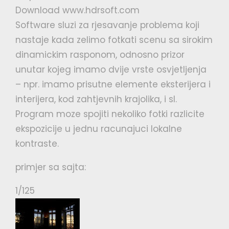
Download
www.hdrsoft.com
Software sluzi za rjesavanje problema koji
nastaje kada zelimo fotkati scenu sa sirokim
dinamickim rasponom, odnosno prizor
unutar kojeg imamo dvije vrste osvjetljenja
– npr. imamo prisutne elemente eksterijera i
interijera, kod zahtjevnih krajolika, i sl.
Program moze spojiti nekoliko fotki razlicite
ekspozicije u jednu racunajuci lokalne
kontraste.
primjer sa sajta:
1/125