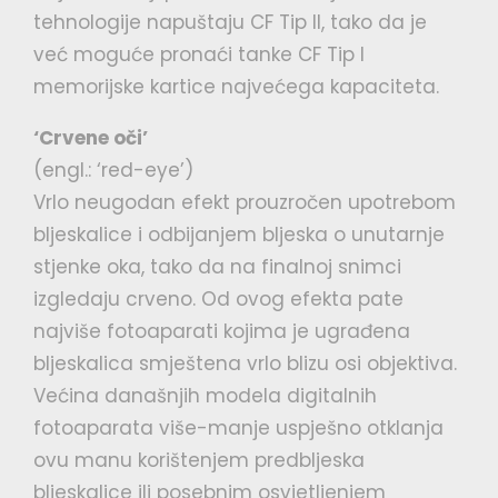
tehnologije napuštaju CF Tip II, tako da je
već moguće pronaći tanke CF Tip I
memorijske kartice najvećega kapaciteta.
‘Crvene oči’
(engl.: ‘red-eye’)
Vrlo neugodan efekt prouzročen upotrebom
bljeskalice i odbijanjem bljeska o unutarnje
stjenke oka, tako da na finalnoj snimci
izgledaju crveno. Od ovog efekta pate
najviše fotoaparati kojima je ugrađena
bljeskalica smještena vrlo blizu osi objektiva.
Većina današnjih modela digitalnih
fotoaparata više-manje uspješno otklanja
ovu manu korištenjem predbljeska
bljeskalice ili posebnim osvjetljenjem