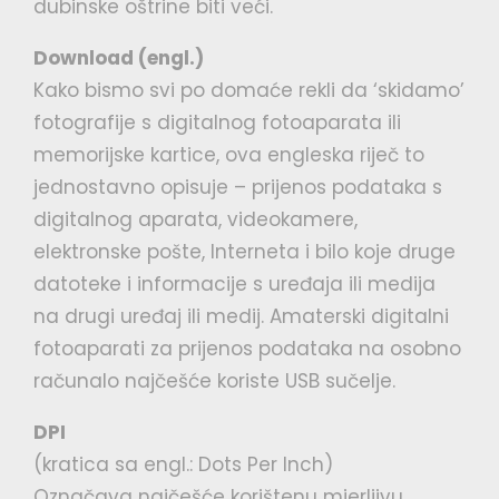
dubinske oštrine biti veći.
Download (engl.)
Kako bismo svi po domaće rekli da ‘skidamo’
fotografije s digitalnog fotoaparata ili
memorijske kartice, ova engleska riječ to
jednostavno opisuje – prijenos podataka s
digitalnog aparata, videokamere,
elektronske pošte, Interneta i bilo koje druge
datoteke i informacije s uređaja ili medija
na drugi uređaj ili medij. Amaterski digitalni
fotoaparati za prijenos podataka na osobno
računalo najčešće koriste USB sučelje.
DPI
(kratica sa engl.: Dots Per Inch)
Označava najčešće korištenu mjerljivu