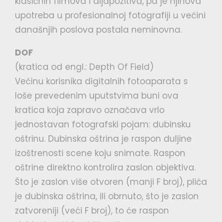
klasičnih filmova i dijapozitiva, pa je njihova
upotreba u profesionalnoj fotografiji u većini
današnjih poslova postala neminovna.
DOF
(kratica od engl.: Depth Of Field)
Većinu korisnika digitalnih fotoaparata s
loše prevedenim uputstvima buni ova
kratica koja zapravo označava vrlo
jednostavan fotografski pojam: dubinsku
oštrinu. Dubinska oštrina je raspon duljine
izoštrenosti scene koju snimate. Raspon
oštrine direktno kontrolira zaslon objektiva.
Što je zaslon više otvoren (manji F broj), plića
je dubinska oštrina, ili obrnuto, što je zaslon
zatvoreniji (veći F broj), to će raspon