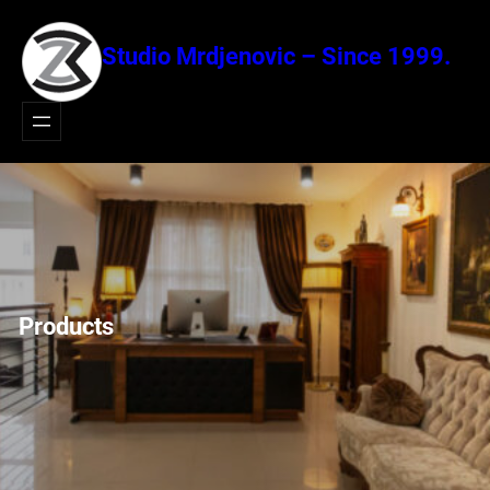
Idi
na
Studio Mrdjenovic – Since 1999.
sadržaj
Products