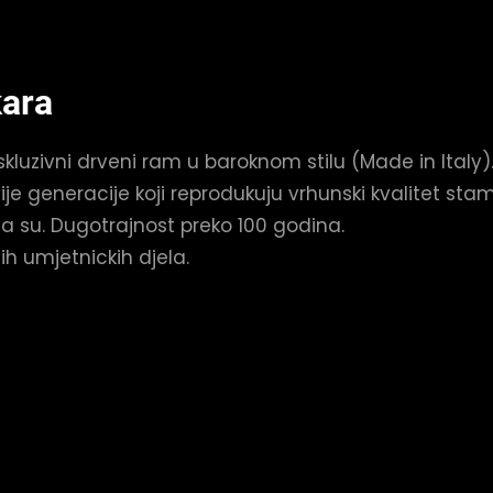
kara
kluzivni drveni ram u baroknom stilu (Made in Italy)
je generacije koji reprodukuju vrhunski kvalitet sta
isa su. Dugotrajnost preko 100 godina.
ih umjetnickih djela.