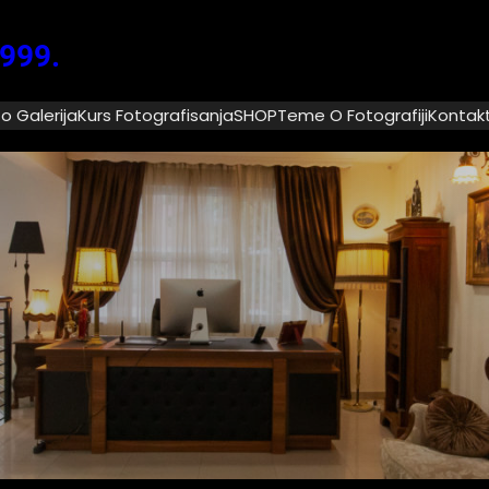
1999.
o Galerija
Kurs Fotografisanja
SHOP
Teme O Fotografiji
Kontak