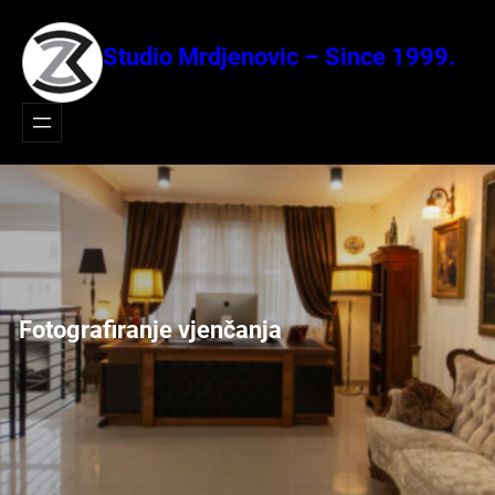
Idi
na
Studio Mrdjenovic – Since 1999.
sadržaj
Fotografiranje vjenčanja