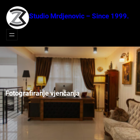
Idi
na
Studio Mrdjenovic – Since 1999.
sadržaj
Fotografiranje vjenčanja