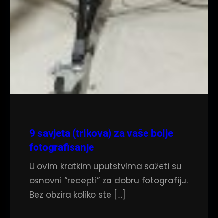
9 savjeta (trikova) za vaše bolje
fotografisanje
U ovim kratkim uputstvima sažeti su
osnovni “recepti” za dobru fotografiju.
Bez obzira koliko ste […]