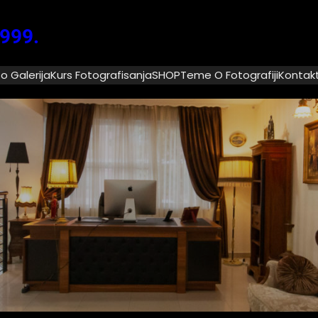
1999.
o Galerija
Kurs Fotografisanja
SHOP
Teme O Fotografiji
Kontak