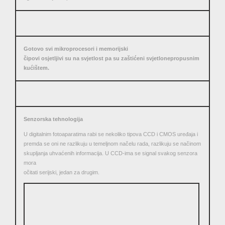
Gotovo svi mikroprocesori i memorijski
čipovi osjetljivi su na svjetlost pa su zaštićeni svjetlonepropusnim
kućištem.
Senzorska tehnologija
U digitalnim fotoaparatima rabi se nekoliko tipova CCD i CMOS uređaja i
premda se oni ne razlikuju u temeljnom načelu rada, razlikuju se načinom
skupljanja uhvaćenih informacija. U CCD-ima se signal svakog senzora
mora
očitati serijski, jedan za drugim.