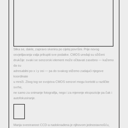
Slika se, dakle, zapravo skenira po cijeloj površini. Prije novog
osvjetljavanja valja prikupiti sve podatke. CMOS uređaji su ožičeni
drukčije: svaki se senzorski element može očitavati zasebno ― kažemo
da su
adresabilni po x i y osi ― pa do svakog stižemo zadajući njegove
koordinate
u mreži. Zbog tog se svojstva CMOS senzori mogu koristiti u različite
svrhe,
ne samo za snimanje fotografija, nego i za mjerenje ekspozicije pa čak i
autofokusiranje.
Manja svestranost CCD-a nadoknađena je njihovom jednostavnošću,