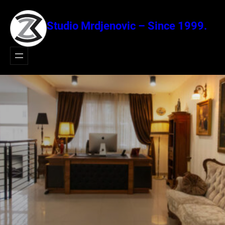
Idi
na
Studio Mrdjenovic – Since 1999.
sadržaj