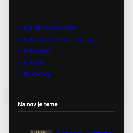
r
a
g
a
Digitalni fotoaparati
Foto Modeli – Foto shootings
Foto teme
Novosti
Photoshop
Najnovije teme