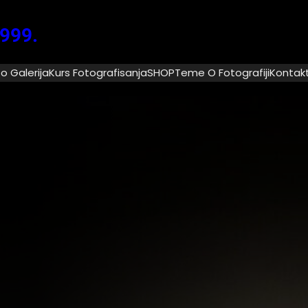
1999.
o Galerija
Kurs Fotografisanja
SHOP
Teme O Fotografiji
Kontak