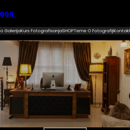
1999.
o Galerija
Kurs Fotografisanja
SHOP
Teme O Fotografiji
Kontak