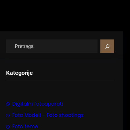
P
r
e
t
Kategorije
r
a
g
a
Digitalni fotoaparati
Foto Modeli – Foto shootings
Foto teme