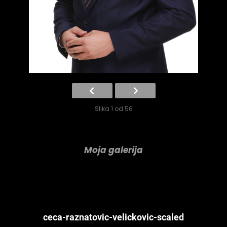
Slika 1 od 56
Moja galerija
ceca-raznatovic-velickovic-scaled