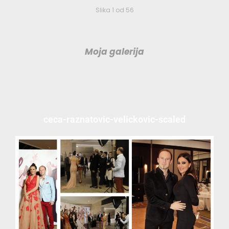
Slika 1 od 56
Moja galerija
ceca-raznatovic-velickovic-scaled