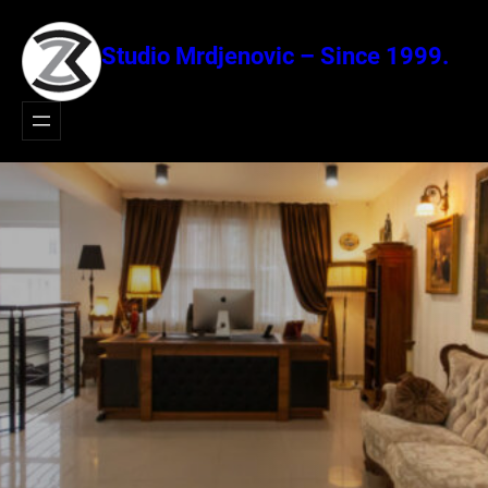
Idi
na
Studio Mrdjenovic – Since 1999.
sadržaj