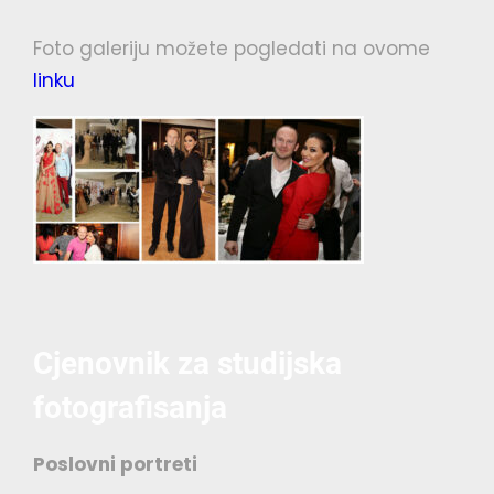
Foto galeriju možete pogledati na ovome
linku
Cjenovnik za studijska
fotografisanja
Poslovni portreti