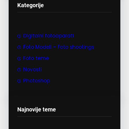
t
Kategorije
r
a
g
a
Digitalni fotoaparati
Foto Modeli – Foto shootings
Foto teme
Novosti
Photoshop
Najnovije teme