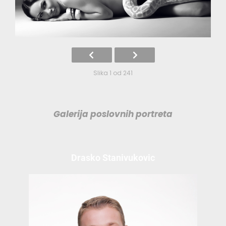
Slika 1 od 241
Galerija poslovnih portreta
Drasko Stanivukovic